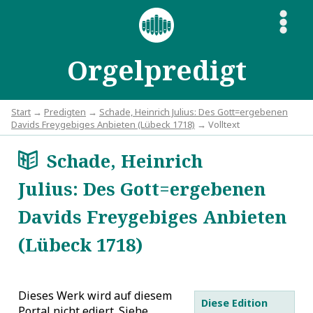
S
Orgelpredigt
Start
→
Predigten
→
Schade, Heinrich Julius: Des Gott=ergebenen
Davids Freygebiges Anbieten (Lübeck 1718)
→ Volltext
Schade, Heinrich
a
Julius: Des Gott=ergebenen
Davids Freygebiges Anbieten
(Lübeck 1718)
Dieses Werk wird auf diesem
Diese Edition
Portal nicht ediert. Siehe