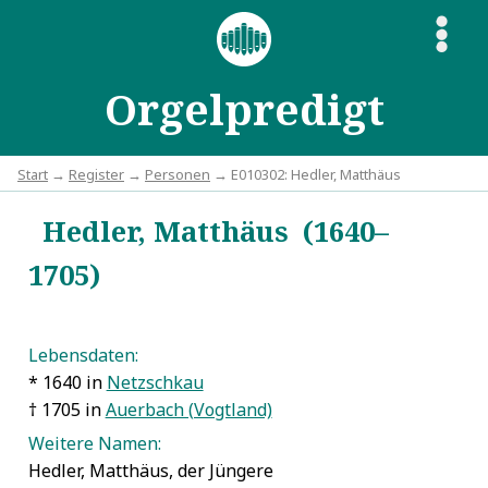
S
Orgelpredigt
Start
→
Register
→
Personen
→ E010302: Hedler, Matthäus
Hedler, Matthäus (1640–
1705)
Lebensdaten:
* 1640 in
Netzschkau
† 1705 in
Auerbach (Vogtland)
Weitere Namen:
Hedler, Matthäus, der Jüngere