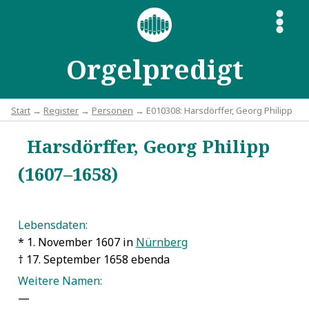
S
Orgelpredigt
Start
→
Register
→
Personen
→ E010308: Harsdörffer, Georg Philipp
Harsdörffer, Georg Philipp
(1607–1658)
Lebensdaten:
* 1. November 1607 in
Nürnberg
† 17. September 1658 ebenda
Weitere Namen:
—