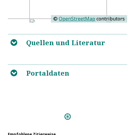
©
OpenStreetMap
contributors
Quellen und Literatur
B
5
Portaldaten
B
https://de.wikisource.org/w/index.php?
title=ADB:Harsd%C3%B6rffer,_Georg_Philipp&oldid=
Personen:
Alvensleben, Gebhard XXV. von
Hedler, Matthäus
Empfohlene Zitierweise