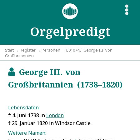
S
Orgelpredigt
Start
→
Register
→
Personen
→ E010743: George III. von
Großbritannien
George III. von
b
Großbritannien (1738–1820)
Lebensdaten:
* 4. Juni 1738 in
London
† 29. Januar 1820 in Windsor Castle
Weitere Namen: