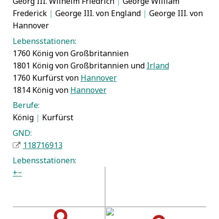
Georg III. Wilhelm Friedrich
|
George William
Frederick
|
George III. von England
|
George III. von
Hannover
Lebensstationen:
1760 König von Großbritannien
1801 König von Großbritannien und
Irland
1760 Kurfürst von
Hannover
1814 König von
Hannover
Berufe:
König
|
Kurfürst
GND:
118716913
Lebensstationen:
+
−