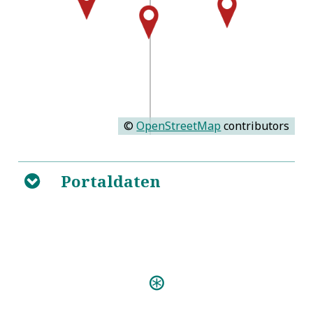
©
OpenStreetMap
contributors
Portaldaten
B
Predigten:
Engel-Schall der Kirchen (Gotha 1682)