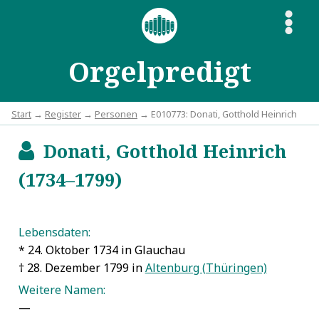
S
Orgelpredigt
Start
→
Register
→
Personen
→ E010773: Donati, Gotthold Heinrich
Donati, Gotthold Heinrich
b
(1734–1799)
Lebensdaten:
* 24. Oktober 1734 in Glauchau
† 28. Dezember 1799 in
Altenburg (Thüringen)
Weitere Namen:
—