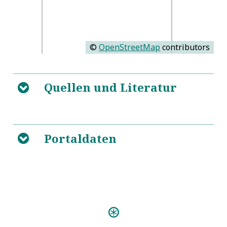
©
OpenStreetMap
contributors
Quellen und Literatur
B
Lexikon norddeutscher
5
Orgelbauer. Bd. 1: Thüringen und Umgebung
Portaldaten
B
Personen:
Donati, Christian Gottlob