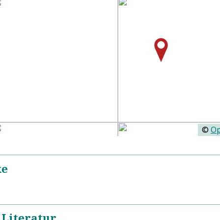
©
Op
ke
Benfeld, Katholische Kirche, Merckel-Orgel 1735
5
 Literatur