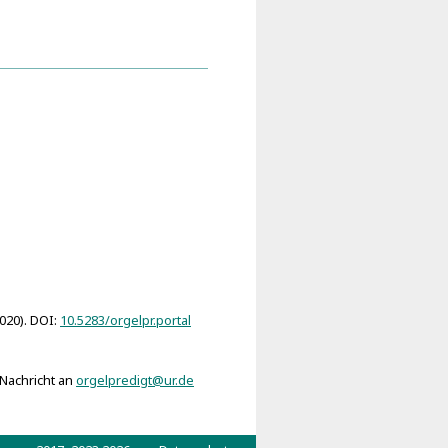
nologie von Leben und Werk
erckel-Orgel 1735
2020). DOI:
10.5283/orgelpr.portal
 Nachricht an
orgelpredigt@ur.de