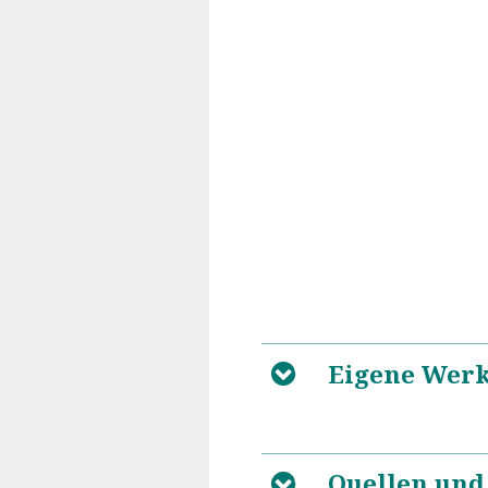
Eigene Wer
B
Quellen und
B