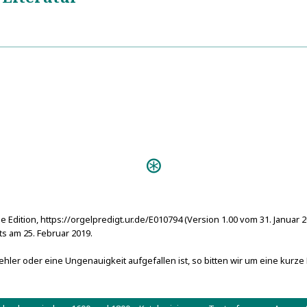
Georg Friedrich Merckel (1691–1766). Chro
5
Acta organologica
Orgeln:
Benfeld, Katholische Kirche, M
e Edition, https://orgelpredigt.ur.de/E010794 (Version 1.00 vom 31. Januar 
 am 25. Februar 2019.
hler oder eine Ungenauigkeit aufgefallen ist, so bitten wir um eine kurze