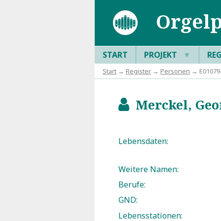
Orgelp
START
PROJEKT
▼
RE
Start
→
Register
→
Personen
→ E010794
Merckel, Geor
b
Lebensdaten:
Weitere Namen:
Berufe:
GND:
Lebensstationen: