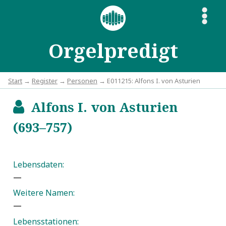
S
Orgelpredigt
Start
→
Register
→
Personen
→ E011215: Alfons I. von Asturien
Alfons I. von Asturien
b
(693–757)
Lebensdaten:
—
Weitere Namen:
—
Lebensstationen: