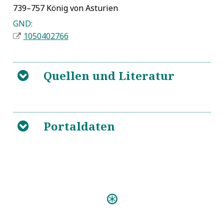
739–757 König von Asturien
GND:
1050402766
Quellen und Literatur
B
5
https://de.wikipedia.org/wiki/Alfons_I._(Asturien)
Portaldaten
B
Predigten:
Die andere Predigt (Coburg
1676)