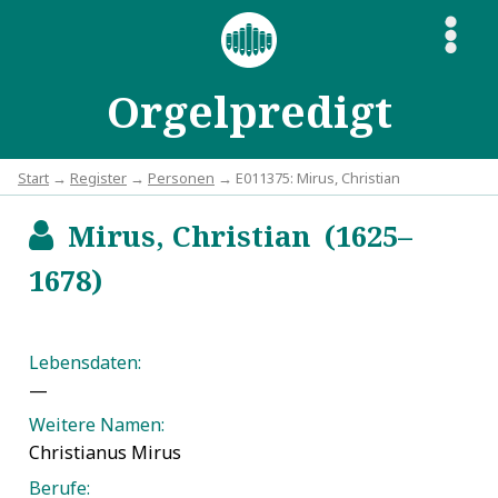
S
Orgelpredigt
Start
→
Register
→
Personen
→ E011375: Mirus, Christian
Mirus, Christian (1625–
b
1678)
Lebensdaten:
—
Weitere Namen:
Christianus Mirus
Berufe: