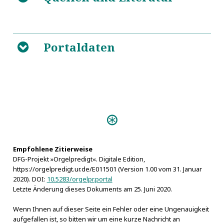
migrationibus gentis, & recitationem praecipuorum
eventuum, qui in ecclesia & republica usque ad necem
5
Ludovici Hungariae & Bohemiae regis acciderunt
Portaldaten
B
https://www.deutsche-
biographie.de/pnd100839894.html#ndbcontent
https://de.wikipedia.org/wiki/Joachim_Cureus
5
Predigten:
Organolustria Evangelico-
Stambachiana (Hof 1660)
Empfohlene Zitierweise
DFG-Projekt »Orgelpredigt«. Digitale Edition,
https://orgelpredigt.ur.de/E011501 (Version 1.00 vom 31. Januar
2020). DOI:
10.5283/orgelpr.portal
Letzte Änderung dieses Dokuments am 25. Juni 2020.
Wenn Ihnen auf dieser Seite ein Fehler oder eine Ungenauigkeit
aufgefallen ist, so bitten wir um eine kurze Nachricht an