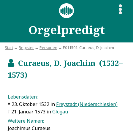
S
Orgelpredigt
Start
→
Register
→
Personen
→ E011501: Curaeus, D. Joachim
Curaeus, D. Joachim (1532–
b
1573)
Lebensdaten:
* 23. Oktober 1532 in
Freystadt (Niederschlesien)
† 21. Januar 1573 in
Glogau
Weitere Namen:
Joachimus Curaeus