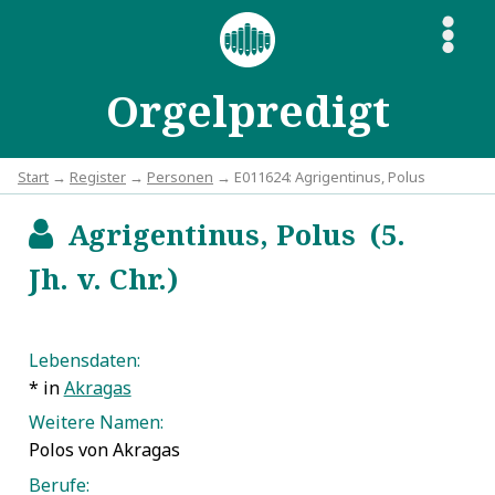
S
Orgelpredigt
Start
→
Register
→
Personen
→ E011624: Agrigentinus, Polus
Agrigentinus, Polus (5.
b
Jh. v. Chr.)
Lebensdaten:
* in
Akragas
Weitere Namen:
Polos von Akragas
Berufe: