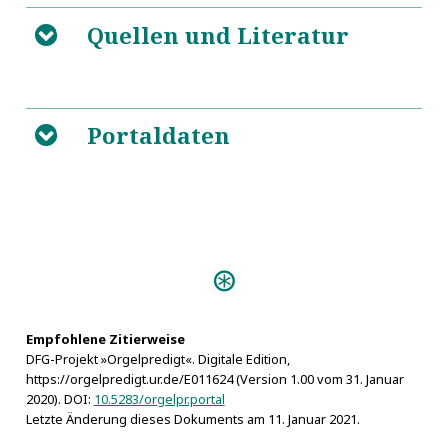
Quellen und Literatur
B
5
https://de.wikipedia.org/wiki/Polos_von_Akragas
Portaldaten
B
Empfohlene Zitierweise
DFG-Projekt »Orgelpredigt«. Digitale Edition,
https://orgelpredigt.ur.de/E011624 (Version 1.00 vom 31. Januar
2020). DOI:
10.5283/orgelpr.portal
Letzte Änderung dieses Dokuments am 11. Januar 2021.