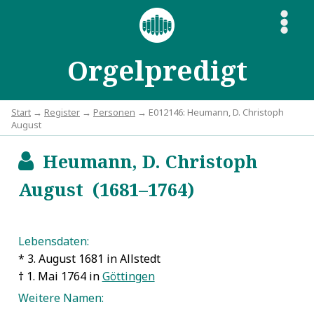
S
Orgelpredigt
Start
→
Register
→
Personen
→ E012146: Heumann, D. Christoph
August
Heumann, D. Christoph
b
August (1681–1764)
Lebensdaten:
* 3. August 1681 in Allstedt
† 1. Mai 1764 in
Göttingen
Weitere Namen: