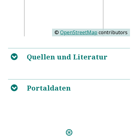
©
OpenStreetMap
contributors
Quellen und Literatur
B
5
https://pfarrerbuch.de/sachsen/person/1934686726
Portaldaten
B
Predigten:
Predigt bey Einweyhung