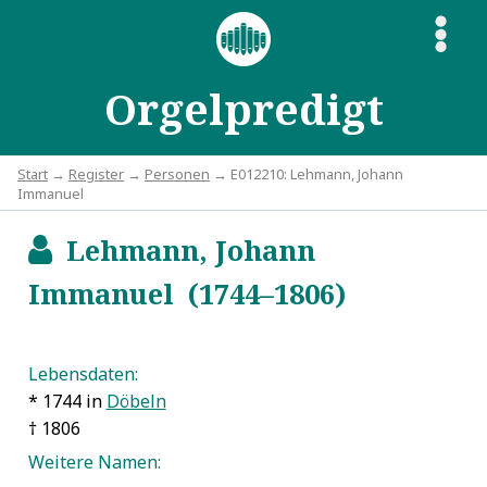
S
Orgelpredigt
Start
→
Register
→
Personen
→ E012210: Lehmann, Johann
Immanuel
Lehmann, Johann
b
Immanuel (1744–1806)
Lebensdaten:
* 1744 in
Döbeln
† 1806
Weitere Namen: