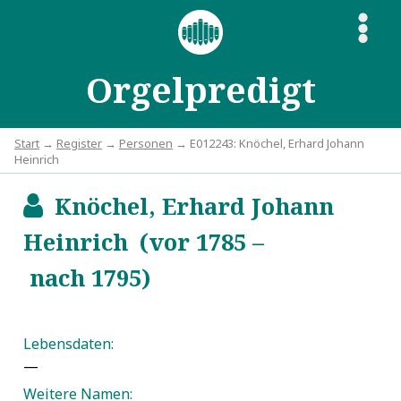
S
Orgelpredigt
Start
→
Register
→
Personen
→ E012243: Knöchel, Erhard Johann
Heinrich
Knöchel, Erhard Johann
b
Heinrich (vor 1785 –
nach 1795)
Lebensdaten:
—
Weitere Namen: