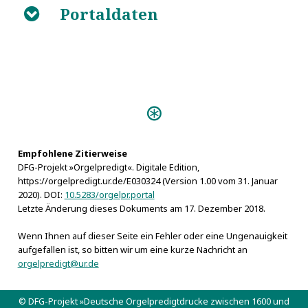
Portaldaten
B
Personen:
Boxberg, Christian Ludwig
Glaß, Salomon
Loescher, Caspar
Empfohlene Zitierweise
DFG-Projekt »Orgelpredigt«. Digitale Edition,
Löscher, Valentin Ernst
https://orgelpredigt.ur.de/E030324 (Version 1.00 vom 31. Januar
Reinhard, Michael Heinrich
2020). DOI:
10.5283/orgelpr.portal
Letzte Änderung dieses Dokuments am 17. Dezember 2018.
Wenn Ihnen auf dieser Seite ein Fehler oder eine Ungenauigkeit
aufgefallen ist, so bitten wir um eine kurze Nachricht an
orgelpredigt@ur.de
© DFG-Projekt »Deutsche Orgelpredigtdrucke zwischen 1600 und