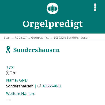
S
Orgelpredigt
Start
→
Register
→
Geographica
→ E030324: Sondershausen
Sondershausen
f
Typ:
Ort
f
Name / GND:
Sondershausen
|
4055548-3
Weitere Namen:
—