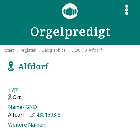
S
Orgelpredigt
Start
→
Register
→
Geographica
→ E030413: Alfdorf
Alfdorf
f
Typ:
Ort
f
Name / GND:
Alfdorf
|
4301693-5
Weitere Namen:
—