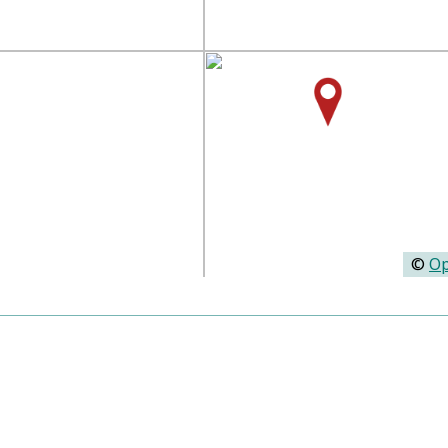
©
Op
Personen:
Thilo, Johann Josua