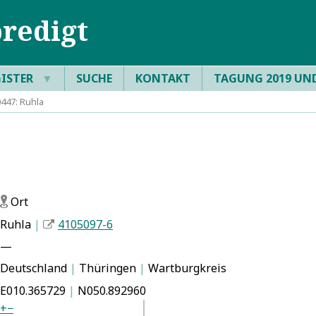
redigt
GISTER
▼
SUCHE
KONTAKT
TAGUNG 2019 UN
447: Ruhla
Ort
f
Ruhla
|
4105097-6
—
Deutschland
|
Thüringen
|
Wartburgkreis
E010.365729
|
N050.892960
+
−