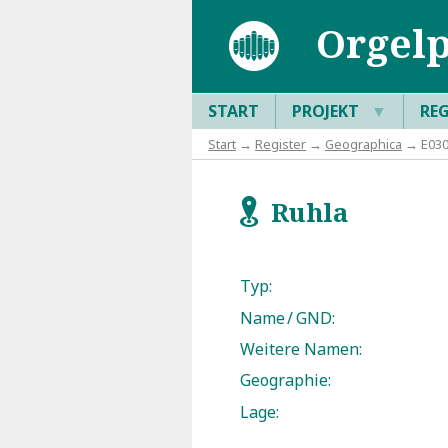
Orgelp
START
PROJEKT
▼
RE
Start
→
Register
→
Geographica
→ E030
Ruhla
f
Typ:
Name / GND:
Weitere Namen:
Geographie:
Lage: