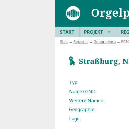
Orgelp
START
PROJEKT
▼
RE
Start
→
Register
→
Geographica
→ E0305
Straßburg, N
g
Typ:
Name / GND:
Weitere Namen:
Geographie:
Lage: