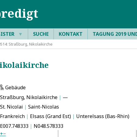
redigt
GISTER
▼
SUCHE
KONTAKT
TAGUNG 2019 UN
14: Straßburg, Nikolaikirche
ikolaikirche
Gebäude
g
Straßburg, Nikolaikirche
|
—
St. Nicolai
|
Saint-Nicolas
Frankreich
|
Elsass (Grand Est)
|
Unterelsass (Bas-Rhin)
E007.748333
|
N048.578333
+
−