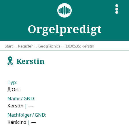
S
Orgelpredigt
Start
→
Register
→
Geographica
→ E030535: Kerstin
Kerstin
f
Typ:
Ort
f
Name / GND:
Kerstin
|
—
Nachfolger / GND:
Karścino
|
—