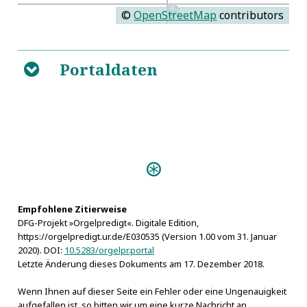
©
OpenStreetMap
contributors
Portaldaten
B
Personen:
Manteuffel, Ernst Christoph von
Empfohlene Zitierweise
DFG-Projekt »Orgelpredigt«. Digitale Edition,
https://orgelpredigt.ur.de/E030535 (Version 1.00 vom 31. Januar
2020). DOI:
10.5283/orgelpr.portal
Letzte Änderung dieses Dokuments am 17. Dezember 2018.
Wenn Ihnen auf dieser Seite ein Fehler oder eine Ungenauigkeit
aufgefallen ist, so bitten wir um eine kurze Nachricht an