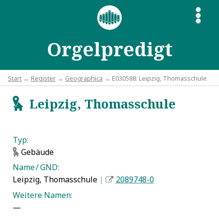
S
Orgelpredigt
Start
→
Register
→
Geographica
→ E030588: Leipzig, Thomasschule
Leipzig, Thomasschule
g
Typ:
Gebäude
g
Name / GND:
Leipzig, Thomasschule
|
2089748-0
Weitere Namen:
—