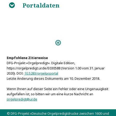
Portaldaten
B
Personen:
Bach, Johann Sebastian
Becker, Cornelius
Calvisius, Sethus
Empfohlene Zitierweise
DFG-Projekt »Orgelpredigt«. Digitale Edition,
Knüpfer, Sebastian
https://orgelpredigt.ur.de/E030588 (Version 1.00 vom 31. Januar
2020). DOI:
10.5283/orgelpr.portal
Letzte Änderung dieses Dokuments am 10. Dezember 2018.
Wenn Ihnen auf dieser Seite ein Fehler oder eine Ungenauigkeit
aufgefallen ist, so bitten wir um eine kurze Nachricht an
orgelpredigt@ur.de
© DFG-Projekt »Deutsche Orgelpredigtdrucke zwischen 1600 und