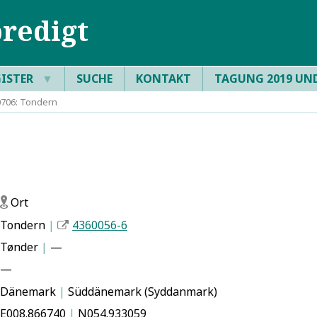
redigt
GISTER
▼
SUCHE
KONTAKT
TAGUNG 2019 UN
706: Tondern
Ort
f
Tondern
|
4360056-6
Tønder
|
—
—
Dänemark
|
Süddänemark (Syddanmark)
E008.866740
|
N054.933059