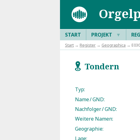
Orgelp
START
PROJEKT
▼
RE
Start
→
Register
→
Geographica
→ E030
Tondern
f
Typ:
Name / GND:
Nachfolger / GND:
Weitere Namen:
Geographie:
Lage: