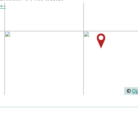
+
−
©
Op