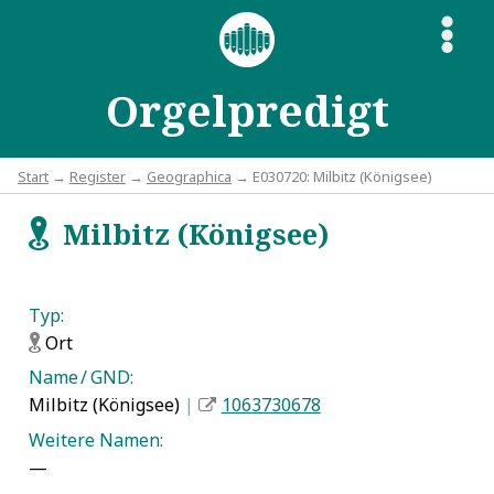
S
Orgelpredigt
Start
→
Register
→
Geographica
→ E030720: Milbitz (Königsee)
Milbitz (Königsee)
f
Typ:
Ort
f
Name / GND:
Milbitz (Königsee)
|
1063730678
Weitere Namen:
—