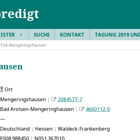
redigt
GISTER
▼
SUCHE
KONTAKT
TAGUNG 2019 UN
734: Mengeringshausen
ausen
Ort
f
Mengeringshausen
|
2084577-7
Bad Arolsen-Mengeringhausen
|
4660112-0
—
Deutschland
|
Hessen
|
Waldeck-Frankenberg
E008.988450
|
N051.367010