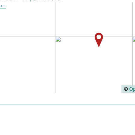
+
−
©
Op