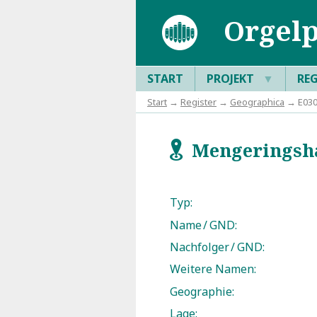
Orgelp
START
PROJEKT
▼
RE
Start
→
Register
→
Geographica
→ E030
Mengeringsh
f
Typ:
Name / GND:
Nachfolger / GND:
Weitere Namen:
Geographie:
Lage: