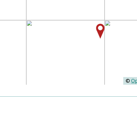
©
Op
Personen:
Dufay, Guillaume