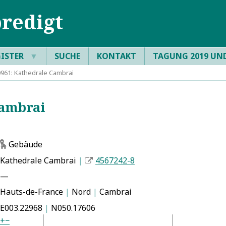
redigt
GISTER
▼
SUCHE
KONTAKT
TAGUNG 2019 UN
961: Kathedrale Cambrai
ambrai
Gebäude
g
Kathedrale Cambrai
|
4567242-8
—
Hauts-de-France
|
Nord
|
Cambrai
E003.22968
|
N050.17606
+
−