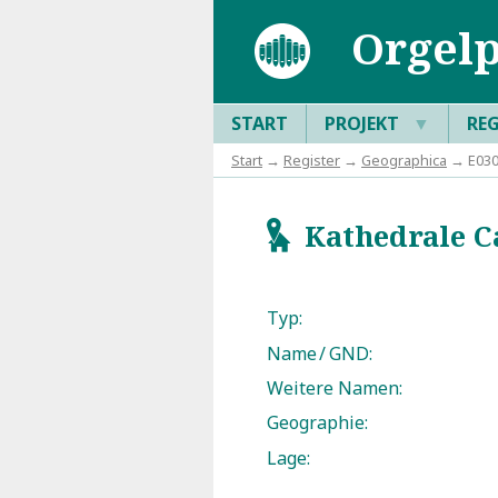
Orgelp
START
PROJEKT
▼
RE
Start
→
Register
→
Geographica
→ E030
Kathedrale C
g
Typ:
Name / GND:
Weitere Namen:
Geographie:
Lage: