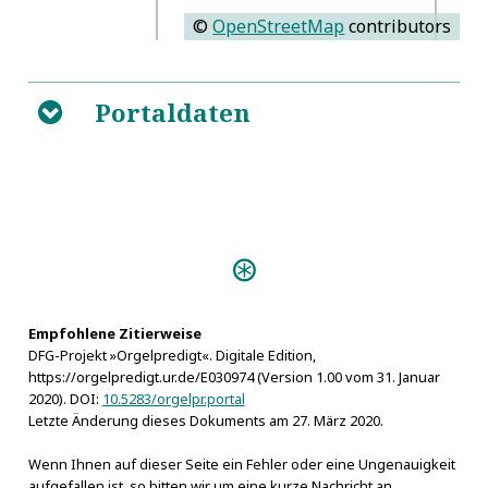
©
OpenStreetMap
contributors
Portaldaten
B
Orgeln:
Stettin, St.-Peter-und-Paul-Kirche, Lüdemann-Orgel,
vor 1613
Empfohlene Zitierweise
DFG-Projekt »Orgelpredigt«. Digitale Edition,
https://orgelpredigt.ur.de/E030974 (Version 1.00 vom 31. Januar
2020). DOI:
10.5283/orgelpr.portal
Letzte Änderung dieses Dokuments am 27. März 2020.
Wenn Ihnen auf dieser Seite ein Fehler oder eine Ungenauigkeit
aufgefallen ist, so bitten wir um eine kurze Nachricht an