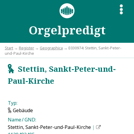
S
Orgelpredigt
Start
→
Register
→
Geographica
→ E030974: Stettin, Sankt-Peter-
und-Paul-Kirche
Stettin, Sankt-Peter-und-
g
Paul-Kirche
Typ:
Gebäude
g
Name / GND:
Stettin, Sankt-Peter-und-Paul-Kirche
|