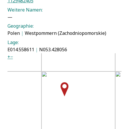
1129482405
Weitere Namen:
—
Geographie:
Polen
|
Westpommern (Zachodniopomorskie)
Lage:
E014.558611
|
N053.428056
+
−