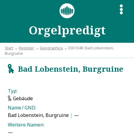
S
Orgelpredigt
Start
→
Register
→
Geographica
→ E031040: Bad Lobenstein,
Burgruine
Bad Lobenstein, Burgruine
g
Typ:
Gebäude
g
Name / GND:
Bad Lobenstein, Burgruine
|
—
Weitere Namen:
—