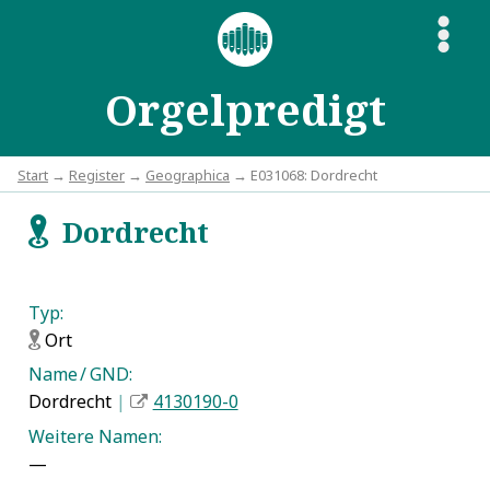
S
Orgelpredigt
Start
→
Register
→
Geographica
→ E031068: Dordrecht
Dordrecht
f
Typ:
Ort
f
Name / GND:
Dordrecht
|
4130190-0
Weitere Namen:
—