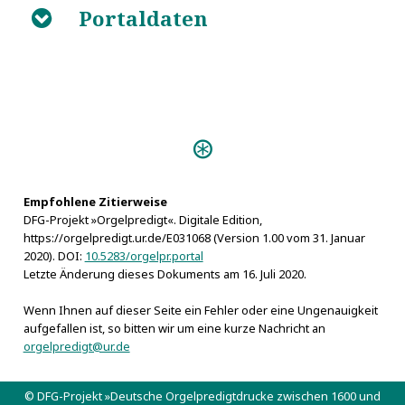
Portaldaten
B
Personen:
Francken, Aegidius
Hollander, Christian
Lindt, Willem van der
Empfohlene Zitierweise
DFG-Projekt »Orgelpredigt«. Digitale Edition,
Vossius, Gerardus Joannes
https://orgelpredigt.ur.de/E031068 (Version 1.00 vom 31. Januar
2020). DOI:
10.5283/orgelpr.portal
Letzte Änderung dieses Dokuments am 16. Juli 2020.
Wenn Ihnen auf dieser Seite ein Fehler oder eine Ungenauigkeit
aufgefallen ist, so bitten wir um eine kurze Nachricht an
orgelpredigt@ur.de
© DFG-Projekt »Deutsche Orgelpredigtdrucke zwischen 1600 und