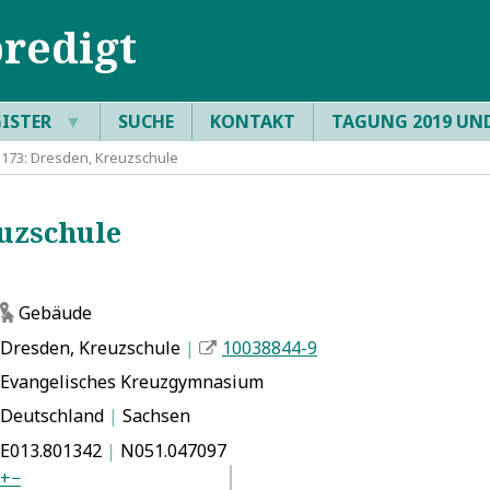
redigt
GISTER
▼
SUCHE
KONTAKT
TAGUNG 2019 UN
173: Dresden, Kreuzschule
uzschule
Gebäude
g
Dresden, Kreuzschule
|
10038844-9
Evangelisches Kreuzgymnasium
Deutschland
|
Sachsen
E013.801342
|
N051.047097
+
−