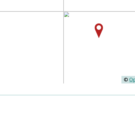
©
Op
Personen:
Dresdensis, Petrus