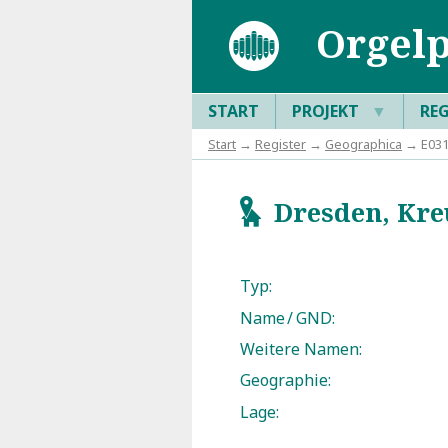
Orgelp
START
PROJEKT
▼
RE
Start
→
Register
→
Geographica
→ E031
Dresden, Kre
g
Typ:
Name / GND:
Weitere Namen:
Geographie:
Lage: