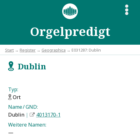
S
Orgelpredigt
Start
→
Register
→
Geographica
→ E031287: Dublin
Dublin
f
Typ:
Ort
f
Name / GND:
Dublin
|
4013170-1
Weitere Namen:
—