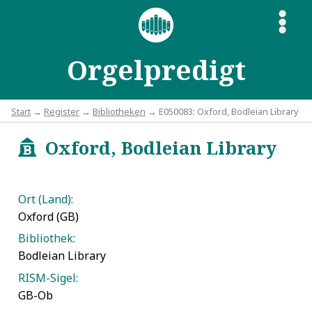
S
Orgelpredigt
Start
→
Register
→
Bibliotheken
→ E050083: Oxford, Bodleian Library
Oxford, Bodleian Library
x
Ort (Land):
Oxford (GB)
Bibliothek:
Bodleian Library
RISM-Sigel:
GB-Ob