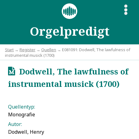
S
Orgelpredigt
Start
→
Register
→
Quellen
→ E081091: Dodwell, The lawfulness of
instrumental musick (1700)
Dodwell, The lawfulness of
u
instrumental musick (1700)
Quellentyp:
Monografie
Autor:
Dodwell, Henry