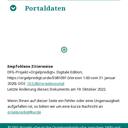
Portaldaten
B
Predigten:
Der Christen gerechte
Freude (Breslau 1761)
Empfohlene Zitierweise
Personen:
DFG-Projekt »Orgelpredigt«. Digitale Edition,
Dodwell, Henry
https://orgelpredigt.ur.de/E081091 (Version 1.00 vom 31. Januar
2020). DOI:
10.5283/orgelpr.portal
Letzte Änderung dieses Dokuments am 19. Oktober 2022.
Wenn Ihnen auf dieser Seite ein Fehler oder eine Ungenauigkeit
aufgefallen ist, so bitten wir um eine kurze Nachricht an
orgelpredigt@ur.de
© DFG-Projekt »Deutsche Orgelpredigtdrucke zwischen 1600 und