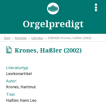
S
Orgelpredigt
Start
→
Register
→
Literatur
→ E090426: Krones, Haßler (2002)
Krones, Haßler (2002)
p
Literaturtyp:
Lexikonartikel
Autor:
Krones, Hartmut
Titel:
Haßler, Hans Leo