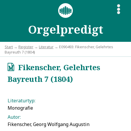
S
Orgelpredigt
Start
→
Register
→
Literatur
→ E090493: Fikenscher, Gelehrtes
Bayreuth 7 (1804)
Fikenscher, Gelehrtes
q
Bayreuth 7 (1804)
Literaturtyp:
Monografie
Autor:
Fikenscher, Georg Wolfgang Augustin