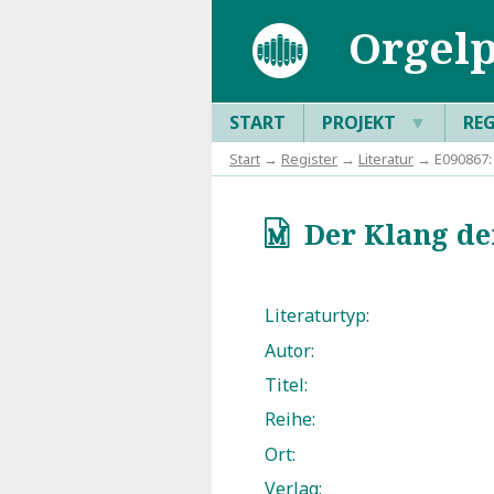
Orgelp
START
PROJEKT
▼
RE
Start
→
Register
→
Literatur
→ E090867: 
Der Klang der
q
Literaturtyp:
Autor:
Titel:
Reihe:
Ort:
Verlag: