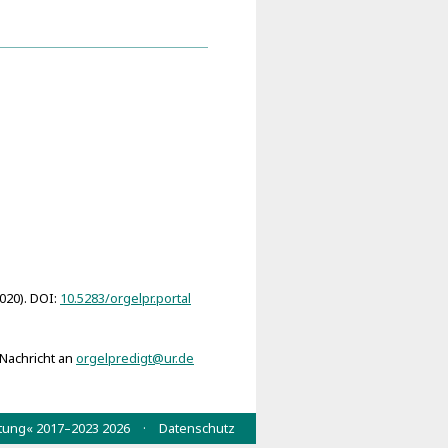
rius
2020). DOI:
10.5283/orgelpr.portal
 Nachricht an
orgelpredigt@ur.de
wertung« 2017–2023 2026 ·
Datenschutz