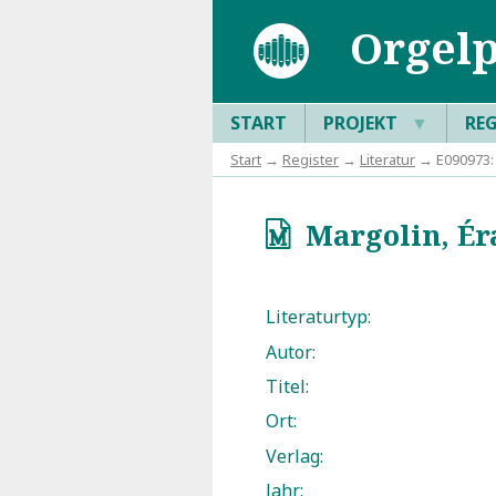
Orgelp
START
PROJEKT
▼
RE
Start
→
Register
→
Literatur
→ E090973: 
Margolin, Éra
q
Literaturtyp:
Autor:
Titel:
Ort:
Verlag:
Jahr: