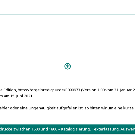
Personen:
Erasmus von Rotterdam, Deside
e Edition, https://orgelpredigt.ur.de/E090973 (Version 1.00 vom 31. Januar 
 am 15. Juni 2021.
hler oder eine Ungenauigkeit aufgefallen ist, so bitten wir um eine kurze
tdrucke zwischen 1600 und 1800 – Katalogisierung, Texterfassung, Aus