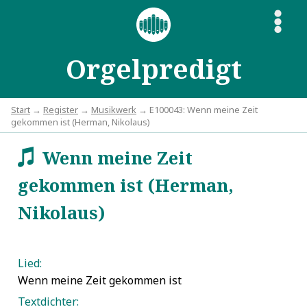
S
Orgelpredigt
Start
→
Register
→
Musikwerk
→ E100043: Wenn meine Zeit
gekommen ist (Herman, Nikolaus)
Wenn meine Zeit
w
gekommen ist (Herman,
Nikolaus)
Lied:
Wenn meine Zeit gekommen ist
Textdichter: