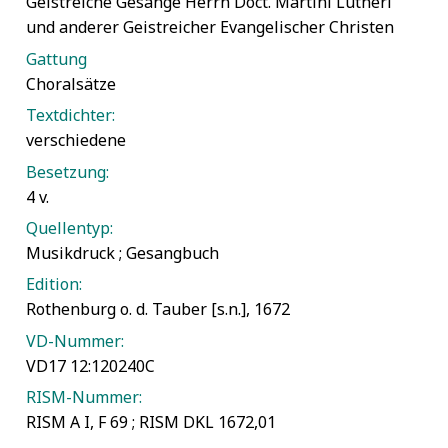
Geistreiche Gesänge Herrn Doct. Martini Lutheri
und anderer Geistreicher Evangelischer Christen
Gattung
Choralsätze
Textdichter:
verschiedene
Besetzung:
4 v.
Quellentyp:
Musikdruck ; Gesangbuch
Edition:
Rothenburg o. d. Tauber [s.n.], 1672
VD-Nummer:
VD17 12:120240C
RISM-Nummer:
RISM A I, F 69 ; RISM DKL 1672,01