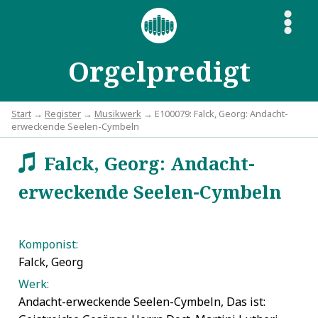
S
Orgelpredigt
Start
→
Register
→
Musikwerk
→ E100079: Falck, Georg: Andacht-
erweckende Seelen-Cymbeln
Falck, Georg: Andacht-
w
erweckende Seelen-Cymbeln
Komponist:
Falck, Georg
Werk:
Andacht-erweckende Seelen-Cymbeln, Das ist: