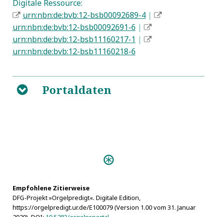
Digitale Ressource:
urn:nbn:de:bvb:12-bsb00092689-4
|
urn:nbn:de:bvb:12-bsb00092691-6
|
urn:nbn:de:bvb:12-bsb11160217-1
|
urn:nbn:de:bvb:12-bsb11160218-6
Portaldaten
B
Predigten:
Denck- und Danck-Säule
(Rothenburg ob der Tauber [1673])
Empfohlene Zitierweise
Personen:
DFG-Projekt »Orgelpredigt«. Digitale Edition,
Falck, Georg
https://orgelpredigt.ur.de/E100079 (Version 1.00 vom 31. Januar