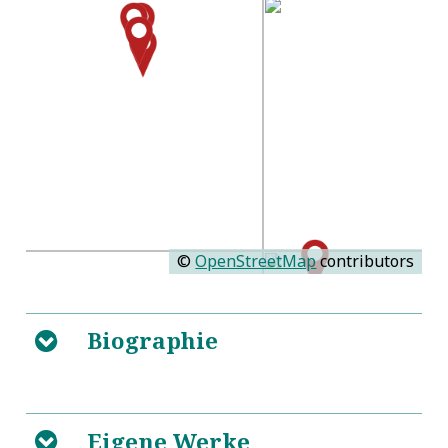
©
OpenStreetMap
contributors
Biographie
B
Schönberg
L
Eigene Werke
B