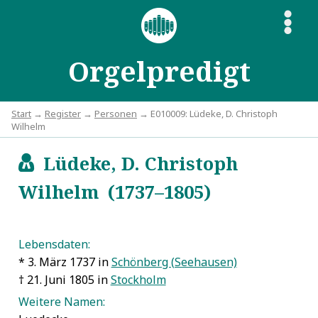
S
Orgelpredigt
Start
→
Register
→
Personen
→ E010009: Lüdeke, D. Christoph
Wilhelm
Lüdeke, D. Christoph
c
Wilhelm (1737–1805)
Lebensdaten:
* 3. März 1737 in
Schönberg (Seehausen)
† 21. Juni 1805 in
Stockholm
Weitere Namen: