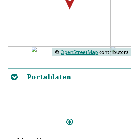
©
OpenStreetMap
contributors
Portaldaten
B
Personen:
Dieterich, Conrad
Ehinger, Elias