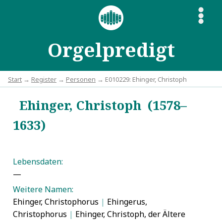
S
Orgelpredigt
Start
→
Register
→
Personen
→ E010229: Ehinger, Christoph
Ehinger, Christoph (1578–
1633)
Lebensdaten:
—
Weitere Namen:
Ehinger, Christophorus
|
Ehingerus,
Christophorus
|
Ehinger, Christoph, der Ältere