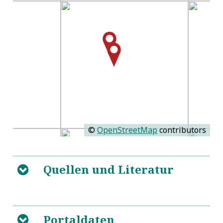
©
OpenStreetMap
contributors
Quellen und Literatur
B
5
Portaldaten
B