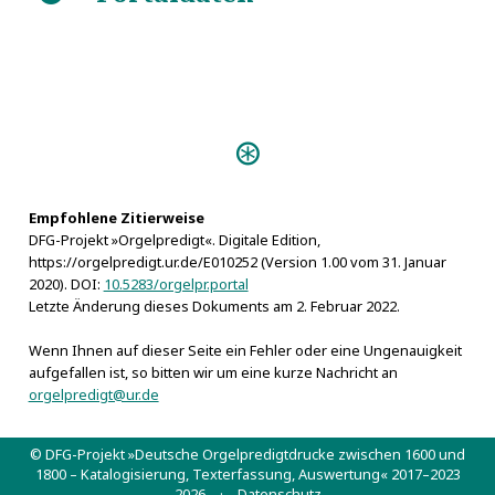
https://de.wikisource.org/w/index.php?
title=ADB:Magdalene_Sibylle&oldid=2511845
Personen:
Drommer, Wilhelm Adam
Eberhard Ludwig von Württemberg
Louise Friederike von Mecklenburg-Schwerin
Empfohlene Zitierweise
DFG-Projekt »Orgelpredigt«. Digitale Edition,
https://orgelpredigt.ur.de/E010252 (Version 1.00 vom 31. Januar
2020). DOI:
10.5283/orgelpr.portal
Letzte Änderung dieses Dokuments am 2. Februar 2022.
Wenn Ihnen auf dieser Seite ein Fehler oder eine Ungenauigkeit
aufgefallen ist, so bitten wir um eine kurze Nachricht an
orgelpredigt@ur.de
© DFG-Projekt »Deutsche Orgelpredigtdrucke zwischen 1600 und
1800 – Katalogisierung, Texterfassung, Auswertung« 2017–2023
2026 ·
Datenschutz