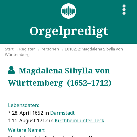
S
Orgelpredigt
Start
→
Register
→
Personen
→ E010252: Magdalena Sibylla von
Württemberg
Magdalena Sibylla von
b
Württemberg (1652–1712)
Lebensdaten:
* 28. April 1652 in
Darmstadt
† 11. August 1712 in
Kirchheim unter Teck
Weitere Namen: