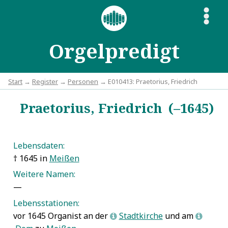
S
Orgelpredigt
Start
→
Register
→
Personen
→ E010413: Praetorius, Friedrich
Praetorius, Friedrich (–1645)
Lebensdaten:
† 1645 in
Meißen
Weitere Namen:
—
Lebensstationen:
vor 1645 Organist an der
Stadtkirche
und am
L
L