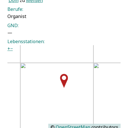
Dom
zu
Meißen
Berufe:
Organist
GND:
—
Lebensstationen:
+
−
©
OpenStreetMap
contributors