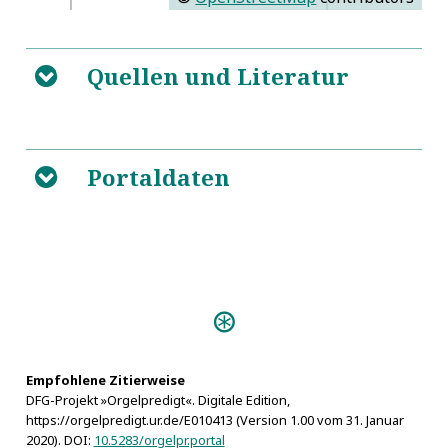
Quellen und Literatur
B
Geschichte der Cantoren und
5
Organisten von den Städten im Königreich Sachsen
Portaldaten
B
Predigten:
Musica instrumentalis (Meißen
1605)
Empfohlene Zitierweise
DFG-Projekt »Orgelpredigt«. Digitale Edition,
https://orgelpredigt.ur.de/E010413 (Version 1.00 vom 31. Januar
2020). DOI:
10.5283/orgelpr.portal