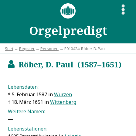
S
Orgelpredigt
Start
→
Register
→
Personen
→ E010424: Röber, D. Paul
Röber, D. Paul (1587–1651)
b
Lebensdaten:
* 5. Februar 1587 in
Wurzen
† 18. März 1651 in
Wittenberg
Weitere Namen:
—
Lebensstationen: