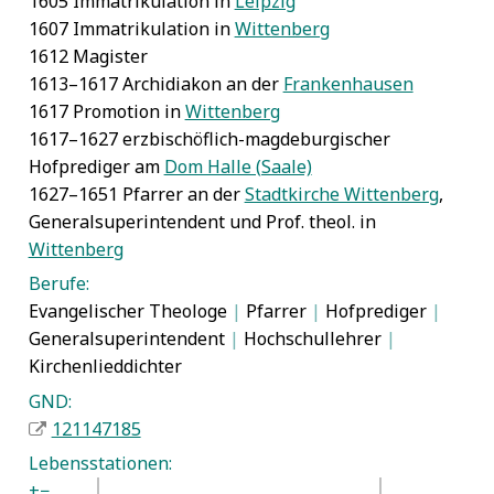
1605 Immatrikulation in
Leipzig
1607 Immatrikulation in
Wittenberg
1612 Magister
1613–1617 Archidiakon an der
Frankenhausen
1617 Promotion in
Wittenberg
1617–1627 erzbischöflich-magdeburgischer
Hofprediger am
Dom Halle (Saale)
1627–1651 Pfarrer an der
Stadtkirche Wittenberg
,
Generalsuperintendent und Prof. theol. in
Wittenberg
Berufe:
Evangelischer Theologe
|
Pfarrer
|
Hofprediger
|
Generalsuperintendent
|
Hochschullehrer
|
Kirchenlieddichter
GND:
121147185
Lebensstationen:
+
−