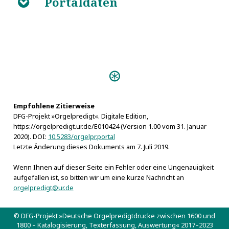
Portaldaten
B
Bd. 32: Ro-Rz
Personen:
Reichmann, Jacob
Empfohlene Zitierweise
DFG-Projekt »Orgelpredigt«. Digitale Edition,
https://orgelpredigt.ur.de/E010424 (Version 1.00 vom 31. Januar
2020). DOI:
10.5283/orgelpr.portal
Letzte Änderung dieses Dokuments am 7. Juli 2019.
Wenn Ihnen auf dieser Seite ein Fehler oder eine Ungenauigkeit
aufgefallen ist, so bitten wir um eine kurze Nachricht an
orgelpredigt@ur.de
© DFG-Projekt »Deutsche Orgelpredigtdrucke zwischen 1600 und
1800 – Katalogisierung, Texterfassung, Auswertung« 2017–2023