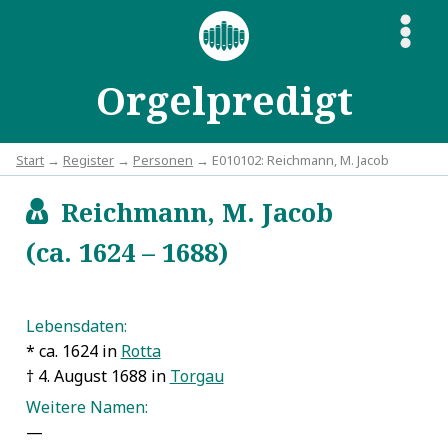
S
Orgelpredigt
Start
→
Register
→
Personen
→ E010102: Reichmann, M. Jacob
Reichmann, M. Jacob
c
(ca. 1624 – 1688)
Lebensdaten:
* ca. 1624 in
Rotta
† 4. August 1688 in
Torgau
Weitere Namen:
—