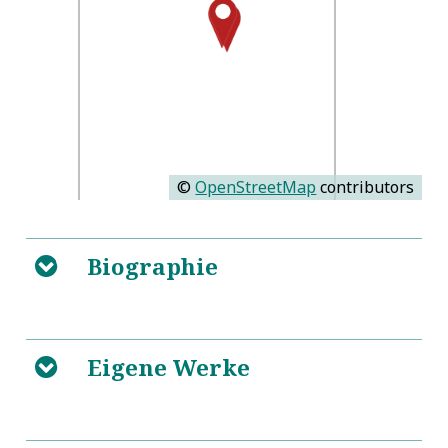
©
OpenStreetMap
contributors
Biographie
B
Rotta
L
Eigene Werke
B
L
Wittenberg