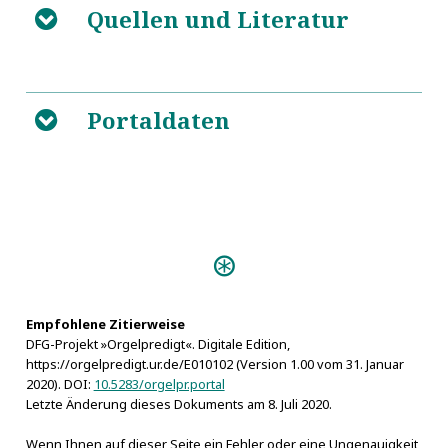
Quellen und Literatur
B
Paul Röber
L
Organi Laudes (Plauen 1685)
5
Torgau
Allgemeines Gelehrten-
L
5
Organi Laudes (Eisenberg 1702)
5
Lexicon. Bd. 3: M-R
Portaldaten
B
L
Historisch-Biographisches
5
Lexicon der Tonkünstler. Bd. 2: N - Z : nebst einem
sechsfachen Anhange
Predigten:
Organi Laudes (Eisenberg 1702)
L
Organi Laudes (Plauen 1685)
L
Empfohlene Zitierweise
DFG-Projekt »Orgelpredigt«. Digitale Edition,
https://orgelpredigt.ur.de/E010102 (Version 1.00 vom 31. Januar
L
2020). DOI:
10.5283/orgelpr.portal
M
Letzte Änderung dieses Dokuments am 8. Juli 2020.
L
Wenn Ihnen auf dieser Seite ein Fehler oder eine Ungenauigkeit