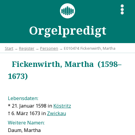
S
Orgelpredigt
Start
→
Register
→
Personen
→ E010474: Fickenwirth, Martha
Fickenwirth, Martha (1598–
1673)
Lebensdaten:
* 21. Januar 1598 in
Köstritz
† 6. März 1673 in
Zwickau
Weitere Namen:
Daum, Martha