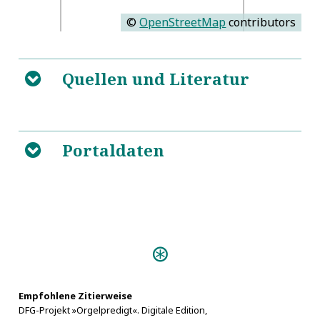
©
OpenStreetMap
contributors
Quellen und Literatur
B
5
Portaldaten
B
VD17 1:025907N
Personen:
Peisker, Gottfried Siegmund
Empfohlene Zitierweise
DFG-Projekt »Orgelpredigt«. Digitale Edition,