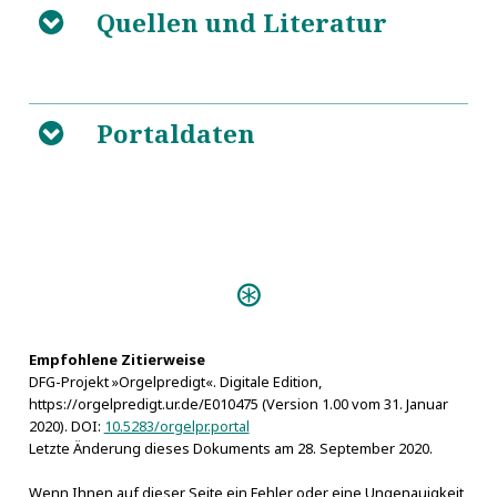
Quellen und Literatur
B
Der Stammbaum der Familie
5
Olearius
Portaldaten
B
Personen:
Olearius, Gottfried
Empfohlene Zitierweise
DFG-Projekt »Orgelpredigt«. Digitale Edition,
https://orgelpredigt.ur.de/E010475 (Version 1.00 vom 31. Januar
2020). DOI:
10.5283/orgelpr.portal
Letzte Änderung dieses Dokuments am 28. September 2020.
Wenn Ihnen auf dieser Seite ein Fehler oder eine Ungenauigkeit