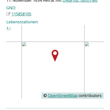
11. November 1634 Heirat mit
Olearius, Gottfried
GND:
115858105
Lebensstationen:
+
−
©
OpenStreetMap
contributors