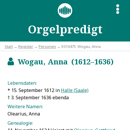
S
Orgelpredigt
Start
→
Register
→
Personen
→ E010475: Wogau, Anna
Wogau, Anna (1612–1636)
b
Lebensdaten:
* 15. September 1612 in
Halle (Saale)
† 3. September 1636 ebenda
Weitere Namen:
Olearius, Anna
Genealogie: