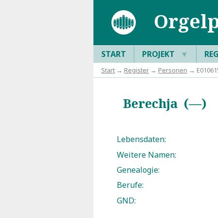
Orgelp
START
PROJEKT
▼
RE
Start
→
Register
→
Personen
→ E010615
Berechja (—)
Lebensdaten:
Weitere Namen:
Genealogie:
Berufe:
GND: