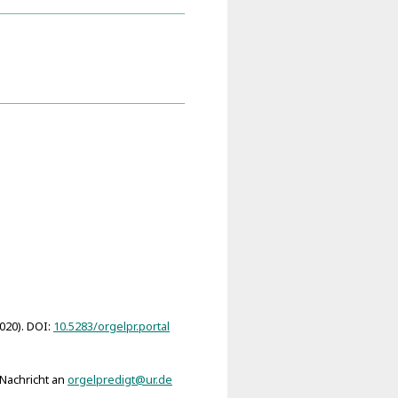
 Musici (Altenburg 1610)
2020). DOI:
10.5283/orgelpr.portal
 Nachricht an
orgelpredigt@ur.de