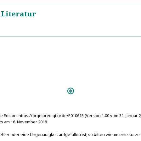
 Literatur
https://en.wikipedia.org/wiki/Berechiah
5
https://en.wikipedia.org/wiki/Psalms_of_Asaph
5
Predigten:
Elogium Organi
Personen:
Asaf
e Edition, https://orgelpredigt.ur.de/E010615 (Version 1.00 vom 31. Januar 
s am 16. November 2018.
hler oder eine Ungenauigkeit aufgefallen ist, so bitten wir um eine kurze