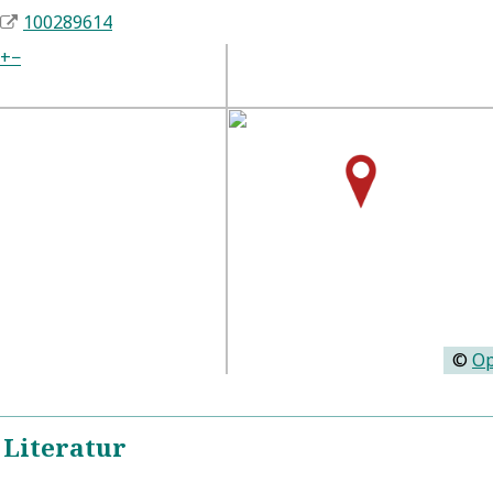
100289614
+
−
©
Op
 Literatur