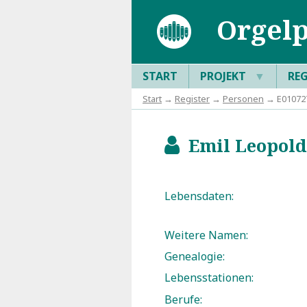
Orgelp
START
PROJEKT
▼
RE
Start
→
Register
→
Personen
→ E010727
Emil Leopold 
b
Lebensdaten:
Weitere Namen:
Genealogie:
Lebensstationen:
Berufe: