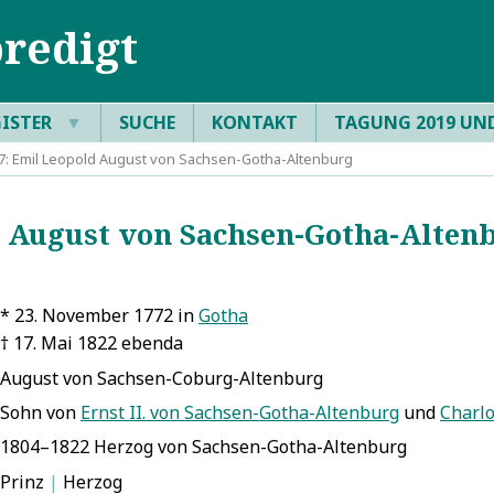
redigt
GISTER
▼
SUCHE
KONTAKT
TAGUNG 2019 UN
: Emil Leopold August von Sachsen-Gotha-Altenburg
August von Sachsen-Gotha-Altenb
* 23. November 1772 in
Gotha
† 17. Mai 1822 ebenda
August von Sachsen-Coburg-Altenburg
Sohn von
Ernst II. von Sachsen-Gotha-Altenburg
und
Charl
1804–1822 Herzog von Sachsen-Gotha-Altenburg
Prinz
|
Herzog