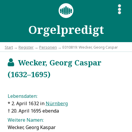
S
Orgelpredigt
Start
→
Register
→
Personen
→ E010819: Wecker, Georg Caspar
Wecker, Georg Caspar
b
(1632–1695)
Lebensdaten:
* 2. April 1632 in
Nürnberg
† 20. April 1695 ebenda
Weitere Namen:
Wecker, Georg Kaspar