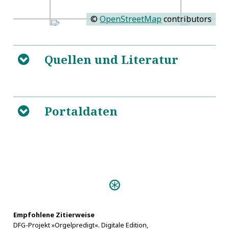
©
OpenStreetMap
contributors
Quellen und Literatur
B
5
https://de.wikipedia.org/wiki/Georg_Caspar_Wecker
Portaldaten
B
Wecker, Georg Caspar
5
Die Musik in Geschichte und
Gegenwart. Personenteil
Predigten:
Schuldiges Lob Gottes (Nürnberg
1696)
Empfohlene Zitierweise
DFG-Projekt »Orgelpredigt«. Digitale Edition,