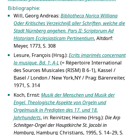
Bibliographie:
Will, Georg Andreas:
Bibliotheca Norica Williana
5
Oder Kritisches Verzeichniß aller Schriften, welche die
Stadt Nürnberg angehen. Pars II: Scriptorum Ad
Historiam Ecclesiasticam Pertinentium
, Altdorf:
Meyer, 1773, S. 308
Lesure, François (Hrsg.):
Ecrits imprimés concernant
5
la musique. Bd. 1: A-L
(= Répertoire International
des Sources Musicales (RISM) B 6-1), Kassel /
Basel / London / New York,NY / Prag: Bärenreiter,
1971, S. 314
Koch, Ernst:
Musik der Menschen und Musik der
5
Engel. Theologische Aspekte von Orgeln und
Orgelmusik in Predigten des 17. und 18.
Jahrhunderts
, in: Reinitzer, Heimo (Hrsg.):
Die Arp
Schnitger-Orgel der Hauptkirche St. Jacobi in
Hamburg
, Hamburg: Christians, 1995, S. 14–29, S.