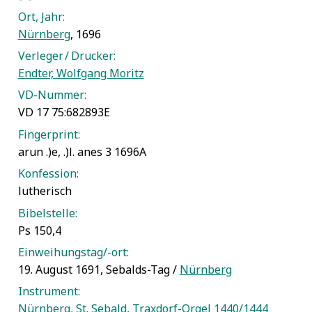
Ort, Jahr:
Nürnberg
, 1696
Verleger / Drucker:
Endter, Wolfgang Moritz
VD-Nummer:
VD 17 75:682893E
Fingerprint:
arun .)e, .)l. anes 3 1696A
Konfession:
lutherisch
Bibelstelle:
Ps 150,4
Einweihungstag/-ort:
19. August 1691, Sebalds-Tag /
Nürnberg
Instrument:
Nürnberg, St. Sebald, Traxdorf-Orgel 1440/1444