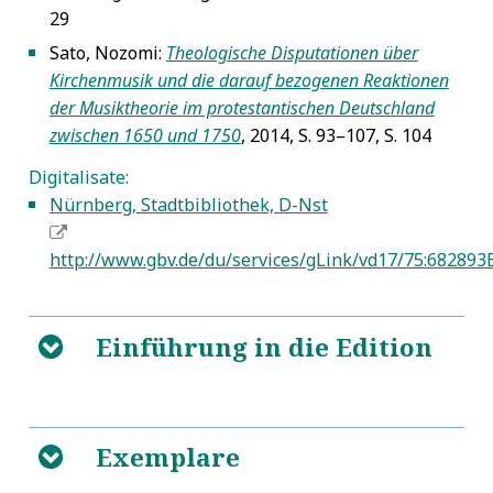
29
Sato, Nozomi:
Theologische Disputationen über
5
Kirchenmusik und die darauf bezogenen Reaktionen
der Musiktheorie im protestantischen Deutschland
zwischen 1650 und 1750
, 2014, S. 93–107, S. 104
Digitalisate:
Nürnberg, Stadtbibliothek, D-Nst
5
http://www.gbv.de/du/services/gLink/vd17/75:682893
Einführung in die Edition
B
Exemplare
B
8
1
Zur Entstehung der Predigt