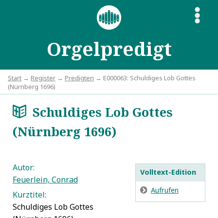
S
Orgelpredigt
Start
→
Register
→
Predigten
→ E000063: Schuldiges Lob Gottes
(Nürnberg 1696)
Schuldiges Lob Gottes
a
(Nürnberg 1696)
Autor:
Volltext-Edition
Feuerlein, Conrad
E
Aufrufen
Kurztitel:
Schuldiges Lob Gottes