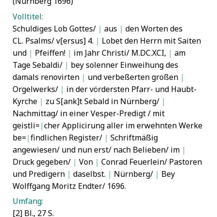
(Nürnberg 1696)
Volltitel:
Schuldiges Lob Gottes/
|
aus
|
den Worten des
CL. Psalms/ v[ersus] 4.
|
Lobet den Herrn mit Saiten
und
|
Pfeiffen!
|
im Jahr Christi/ M.DC.XCI,
|
am
Tage Sebaldi/
|
bey solenner Einweihung des
damals renovirten
|
und verbeßerten großen
|
Orgelwerks/
|
in der vördersten Pfarr- und Haubt-
Kyrche
|
zu S[ank]t Sebald in Nürnberg/
|
Nachmittag/ in einer Vesper-Predigt / mit
geistli=
|
cher Applicirung aller im erwehnten Werke
be=
|
findlichen Register/
|
Schriftmäßig
angewiesen/ und nun erst/ nach Belieben/ im
|
Druck gegeben/
|
Von
|
Conrad Feuerlein/ Pastoren
und Predigern
|
daselbst.
|
Nürnberg/
|
Bey
Wolffgang Moritz Endter/ 1696.
Umfang:
[2] Bl., 27 S.