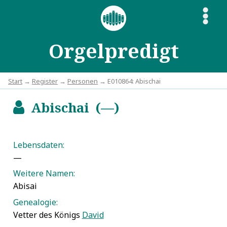
S
Orgelpredigt
Start
→
Register
→
Personen
→ E010864: Abischai
Abischai (—)
b
Lebensdaten:
—
Weitere Namen:
Abisai
Genealogie:
Vetter des Königs
David