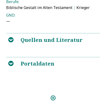
Berufe:
Biblische Gestalt im Alten Testament
|
Krieger
GND:
—
Quellen und Literatur
B
https://de.wikipedia.org/wiki/Abischai
5
Portaldaten
B
Predigten:
Eine Christliche Orgel=Predigt
(Danzig 1695)