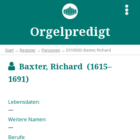
S
Orgelpredigt
Start
→
Register
→
Personen
→ E010920: Baxter, Richard
Baxter, Richard (1615–
b
1691)
Lebensdaten:
—
Weitere Namen:
—
Berufe: