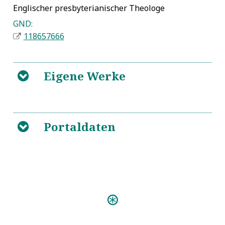
Englischer presbyterianischer Theologe
GND:
118657666
Eigene Werke
B
5
Portaldaten
B
|
VD17 12:105402T
Predigten:
Organo-Praxis Mystica (Görlitz 1689)